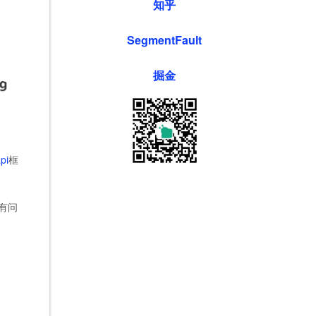
知乎
SegmentFault
掘金
pi
框
有问