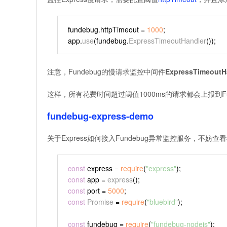
fundebug.
httpTimeout
 = 
1000
;
app.
use
(fundebug.
ExpressTimeoutHandler
());
注意，Fundebug的慢请求监控中间件
ExpressTimeoutH
这样，所有花费时间超过阈值1000ms的请求都会上报到Fun
fundebug-express-demo
关于Express如何接入Fundebug异常监控服务，不妨查
const
 express = 
require
(
"express"
);
const
 app = 
express
();
const
 port = 
5000
;
const
Promise
 = 
require
(
"bluebird"
);
const
 fundebug = 
require
(
"fundebug-nodejs"
);