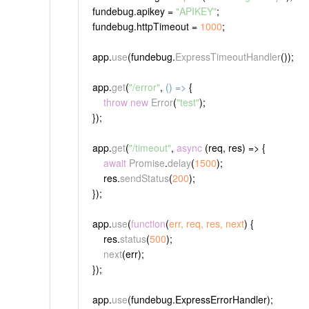
fundebug.
apikey
 = 
"APIKEY"
;
fundebug.
httpTimeout
 = 
1000
;
app.
use
(fundebug.
ExpressTimeoutHandler
());
app.
get
(
"/error"
, 
() =>
 {
throw
new
Error
(
"test"
);
});
app.
get
(
"/timeout"
, 
async
 (req, res) => {
await
Promise
.
delay
(
1500
);
    res.
sendStatus
(
200
);
});
app.
use
(
function
(
err, req, res, next
) {
    res.
status
(
500
);
next
(err);
});
app.
use
(fundebug.
ExpressErrorHandler
);