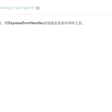
tening on port 
${port}
!`
));
前，而
ExpressErrorHandler
必须放在其他中间件之后。