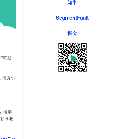
知乎
SegmentFault
掘金
帮助您
应时间偏小
可以理解
，有可能
值
httpTim