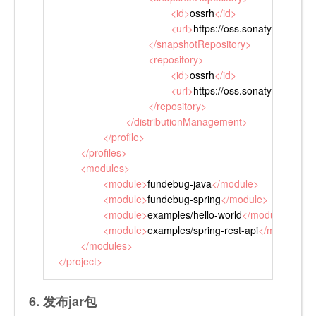
<
id
>
ossrh
</
id
>
<
url
>
https://oss.sonatype.org/co
</
snapshotRepository
>
<
repository
>
<
id
>
ossrh
</
id
>
<
url
>
https://oss.sonatype.org/se
</
repository
>
</
distributionManagement
>
</
profile
>
</
profiles
>
<
modules
>
<
module
>
fundebug-java
</
module
>
<
module
>
fundebug-spring
</
module
>
<
module
>
examples/hello-world
</
module
>
<
module
>
examples/spring-rest-api
</
module
>
</
modules
>
</
project
>
6. 发布jar包