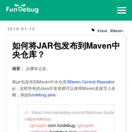
Home
Archives
2019-01-14
Java
Maven
如何将JAR包发布到Maven中
央仓库？
摘要：
步骤有点多。
将jar包发布到Maven中央仓库(
Maven Central Repositor
y
)，这样所有的Java开发者都可以使用Maven直接导入依
赖，例如
fundebug-java
：
<!-- https://mvnrepository.com/artifact/com.fundebug/fund
<
dependency
>
<
groupId
>
com.fundebug
</
groupId
>
<
artifactId
>
fundebug-java
</
artifactId
>