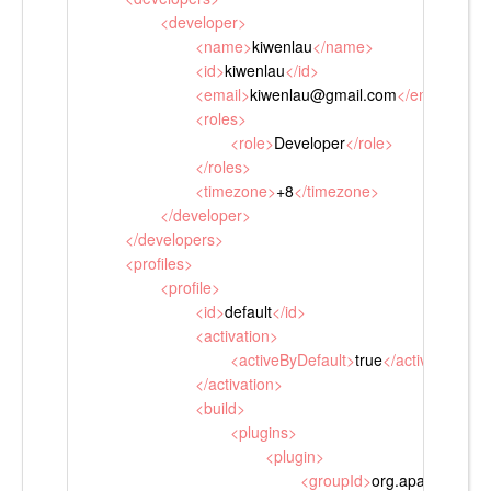
<
developer
>
<
name
>
kiwenlau
</
name
>
<
id
>
kiwenlau
</
id
>
<
email
>
kiwenlau@gmail.com
</
email
>
<
roles
>
<
role
>
Developer
</
role
>
</
roles
>
<
timezone
>
+8
</
timezone
>
</
developer
>
</
developers
>
<
profiles
>
<
profile
>
<
id
>
default
</
id
>
<
activation
>
<
activeByDefault
>
true
</
activeByDefau
</
activation
>
<
build
>
<
plugins
>
<
plugin
>
<
groupId
>
org.apache.mave