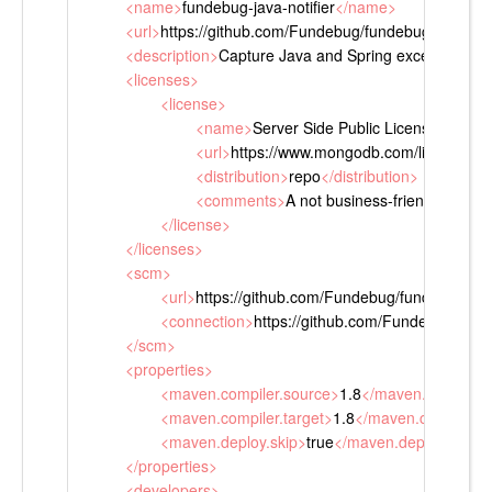
<
name
>
fundebug-java-notifier
</
name
>
<
url
>
https://github.com/Fundebug/fundebug-java-noti
<
description
>
Capture Java and Spring exceptions au
<
licenses
>
<
license
>
<
name
>
Server Side Public License
</
name
<
url
>
https://www.mongodb.com/licensing/se
<
distribution
>
repo
</
distribution
>
<
comments
>
A not business-friendly OSS l
</
license
>
</
licenses
>
<
scm
>
<
url
>
https://github.com/Fundebug/fundebug-java
<
connection
>
https://github.com/Fundebug/fundeb
</
scm
>
<
properties
>
<
maven.compiler.source
>
1.8
</
maven.compiler.
<
maven.compiler.target
>
1.8
</
maven.compiler.t
<
maven.deploy.skip
>
true
</
maven.deploy.skip
>
</
properties
>
<
developers
>