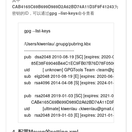
CAB4165C69B699D989D2A62BD74A11D3F9F41243
为
密钥的ID，可以通过
gpg –list-keys
命令查看
gpg --list-keys
/Users/kiwenlau/.gnupg/pubring.kbx
----------------------------------
pub   dsa2048 2010-08-19 [SC] [expires: 2020-06-15]
      85E38F69046B44C1EC9FB07B76D78F0500D026C4
uid           [ unknown] GPGTools Team <team@gpgtools.o
sub   elg2048 2010-08-19 [E] [expires: 2020-06-15]
sub   rsa4096 2014-04-08 [S] [expires: 2024-01-02]
pub   rsa2048 2019-01-03 [SC] [expires: 2021-01-02]
      CAB4165C69B699D989D2A62BD74A11D3F9F41243
uid           [ultimate] kiwenlau <kiwenlau@gmail.com>
sub   rsa2048 2019-01-03 [E] [expires: 2021-01-02]
4. 配置Maven的setting.xml