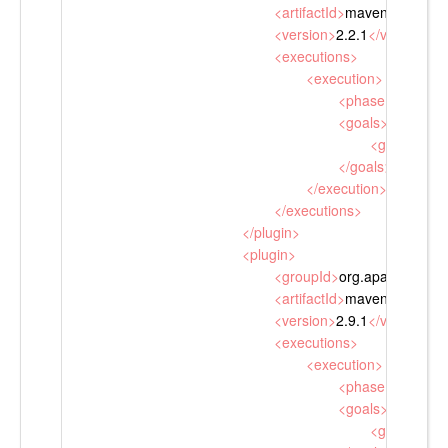
<
artifactId
>
maven-source-p
<
version
>
2.2.1
</
version
>
<
executions
>
<
execution
>
<
phase
>
package
<
goals
>
<
goal
>
jar-n
</
goals
>
</
execution
>
</
executions
>
</
plugin
>
<
plugin
>
<
groupId
>
org.apache.mave
<
artifactId
>
maven-javadoc-
<
version
>
2.9.1
</
version
>
<
executions
>
<
execution
>
<
phase
>
package
<
goals
>
<
goal
>
jar
</
g