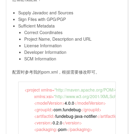
Supply Javadoc and Sources
Sign Files with GPG/PGP
Sufficient Metadata
Correct Coordinates
Project Name, Description and URL
License Information
Developer Information
SCM Information
配置时参考我的pom.xml，根据需要修改即可。
<
project
xmlns
=
"http://maven.apache.org/POM/4.0.0"
xmlns:xsi
=
"http://www.w3.org/2001/XMLSchema-inst
<
modelVersion
>
4.0.0
</
modelVersion
>
<
groupId
>
com.fundebug
</
groupId
>
<
artifactId
>
fundebug-java-notifier
</
artifactId
>
<
version
>
0.2.0
</
version
>
<
packaging
>
pom
</
packaging
>