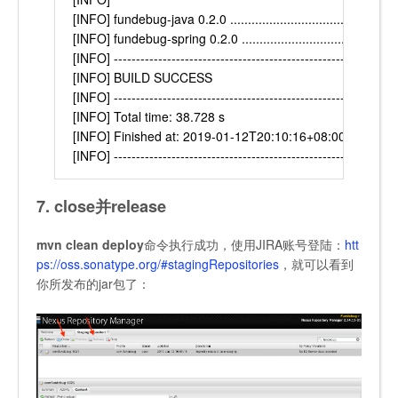
[INFO] fundebug-java 0.2.0 ................................ SUCC
[INFO] fundebug-spring 0.2.0 .............................. SUCC
[INFO] ----------------------------------------------------------------
[INFO] BUILD SUCCESS
[INFO] ----------------------------------------------------------------
[INFO] Total time: 38.728 s
[INFO] Finished at: 2019-01-12T20:10:16+08:00
[INFO] ----------------------------------------------------------------
7. close并release
mvn clean deploy
命令执行成功，使用JIRA账号登陆：
htt
ps://oss.sonatype.org/#stagingRepositories
，就可以看到
你所发布的jar包了：