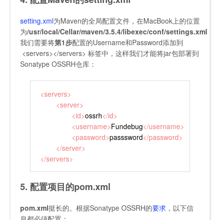
setting.xml
为Maven的全局配置文件，在MacBook上的位置
为
/usr/local/Cellar/maven/3.5.4/libexec/conf/settings.xml
，
我们需要将
第1步
配置的Username和Password添加到
<servers></servers>
标签中，这样我们才能将jar包部署到
Sonatype OSSRH仓库：
<
servers
>
<
server
>
<
id
>
ossrh
</
id
>
<
username
>
Fundebug
</
username
>
<
password
>
passsword
</
password
>
</
server
>
</
servers
>
5. 配置项目的pom.xml
pom.xml
挺长的。根据Sonatype OSSRH的
要求
，以下信
息都必须配置：