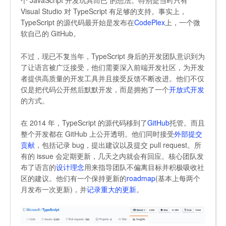
个 JavaScript 开发玩具而已”的想法。特别是当时只有
Visual Studio 对 TypeScript 有足够的支持。事实上，
TypeScript 的源代码最开始是发布在
CodePlex
上，一个微
软自己的 GitHub。
不过，现已不复当年，TypeScript 身后的开发团队意识到为
了让语言被广泛接受，他们需要深入前端开发社区，为开发
者提供高质量的开发工具并且接受反馈不断改进。他们不仅
仅是把代码公开然后默默开发，而是拥抱了一个
开放式开发
的方式。
在 2014 年，TypeScript 的源代码移到了
GitHub
托管。而且
整个开发都在 GitHub 上公开透明。他们同时接受
外部提交
贡献
，包括记录 bug，提出建议以及提交 pull request。所
有的 issue 会定期更新，几天之内就会有回应。核心团队发
布了语言的
设计理念
用来指导团队不偏离目标并积极吸收社
区的建议。他们有一个保持更新的
roadmap
(基本上每两个
月发布一次更新)，并
记录重大的更新
。