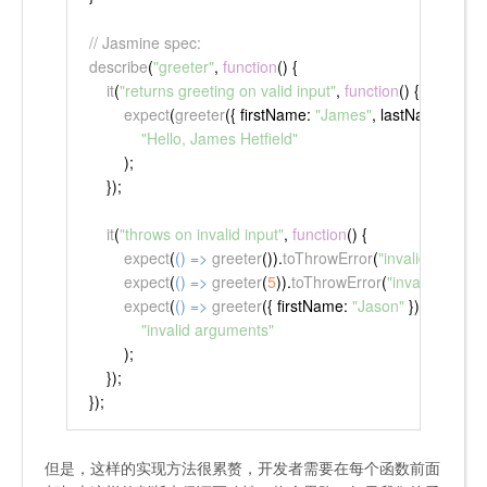
// Jasmine spec:
describe
(
"greeter"
, 
function
(
) {
it
(
"returns greeting on valid input"
, 
function
(
) {
expect
(
greeter
({ 
firstName
: 
"James"
, 
lastName
: 
"Hetf
"Hello, James Hetfield"
        );
    });
it
(
"throws on invalid input"
, 
function
(
) {
expect
(
() =>
greeter
()).
toThrowError
(
"invalid argume
expect
(
() =>
greeter
(
5
)).
toThrowError
(
"invalid argum
expect
(
() =>
greeter
({ 
firstName
: 
"Jason"
 })).
toThrow
"invalid arguments"
        );
    });
});
但是，这样的实现方法很累赘，开发者需要在每个函数前面