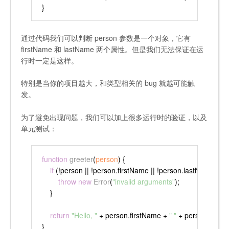
}
通过代码我们可以判断 person 参数是一个对象，它有
firstName 和 lastName 两个属性。但是我们无法保证在运
行时一定是这样。
特别是当你的项目越大，和类型相关的 bug 就越可能触
发。
为了避免出现问题，我们可以加上很多运行时的验证，以及
单元测试：
function
greeter
(
person
) {
if
 (!person || !person.
firstName
 || !person.
lastName
) {
throw
new
Error
(
"invalid arguments"
);
    }
return
"Hello, "
 + person.
firstName
 + 
" "
 + person.
lastN
}