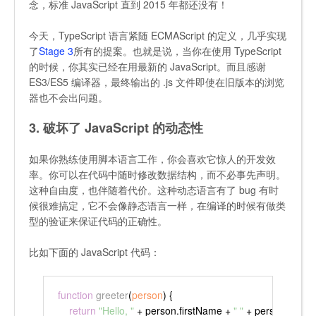
念，标准 JavaScript 直到 2015 年都还没有！
今天，TypeScript 语言紧随 ECMAScript 的定义，几乎实现
了
Stage 3
所有的提案。也就是说，当你在使用 TypeScript
的时候，你其实已经在用最新的 JavaScript。而且感谢
ES3/ES5 编译器，最终输出的
.js
文件即使在旧版本的浏览
器也不会出问题。
3. 破坏了 JavaScript 的动态性
如果你熟练使用脚本语言工作，你会喜欢它惊人的开发效
率。你可以在代码中随时修改数据结构，而不必事先声明。
这种自由度，也伴随着代价。这种动态语言有了 bug 有时
候很难搞定，它不会像静态语言一样，在编译的时候有做类
型的验证来保证代码的正确性。
比如下面的 JavaScript 代码：
function
greeter
(
person
) {
return
"Hello, "
 + person.
firstName
 + 
" "
 + person.
lastN