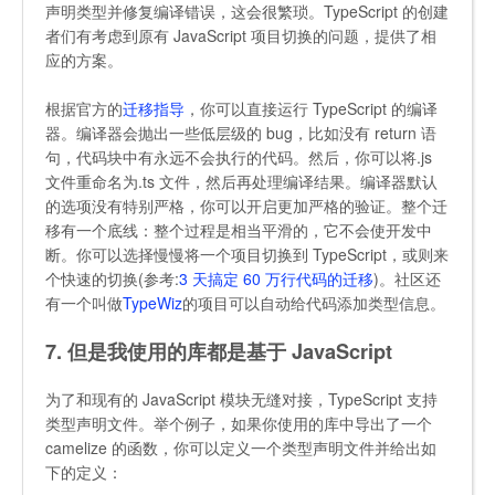
声明类型并修复编译错误，这会很繁琐。TypeScript 的创建
者们有考虑到原有 JavaScript 项目切换的问题，提供了相
应的方案。
根据官方的
迁移指导
，你可以直接运行 TypeScript 的编译
器。编译器会抛出一些低层级的 bug，比如没有 return 语
句，代码块中有永远不会执行的代码。然后，你可以将.js
文件重命名为.ts 文件，然后再处理编译结果。编译器默认
的选项没有特别严格，你可以开启更加严格的验证。整个迁
移有一个底线：整个过程是相当平滑的，它不会使开发中
断。你可以选择慢慢将一个项目切换到 TypeScript，或则来
个快速的切换(参考:
3 天搞定 60 万行代码的迁移
)。社区还
有一个叫做
TypeWiz
的项目可以自动给代码添加类型信息。
7. 但是我使用的库都是基于 JavaScript
为了和现有的 JavaScript 模块无缝对接，TypeScript 支持
类型声明文件。举个例子，如果你使用的库中导出了一个
camelize 的函数，你可以定义一个类型声明文件并给出如
下的定义：