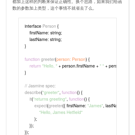
都加上这样的判断来保证正确性。换个思路，如果我们给函
数的参数加上类型，这个事情不就省去了么。
interface 
Person
 {
firstName
: string;
lastName
: string;
}
function
greeter
(
person: Person
) {
return
"Hello, "
 + person.
firstName
 + 
" "
 + person.
lastN
}
// Jasmine spec:
describe
(
"greeter"
, 
function
(
) {
it
(
"returns greeting"
, 
function
(
) {
expect
(
greeter
({ 
firstName
: 
"James"
, 
lastName
: 
"Hetf
"Hello, James Hetfield"
        );
    });
});