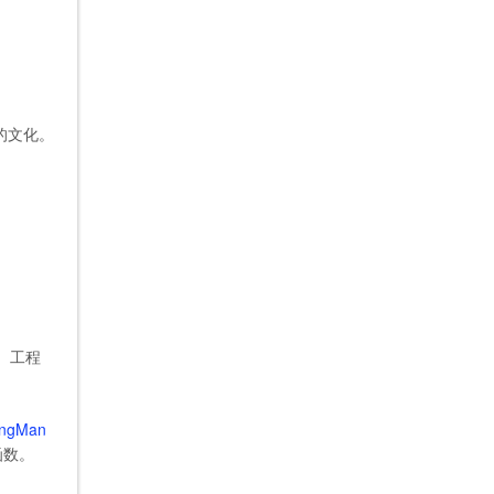
的文化。
。工程
ingMan
函数。