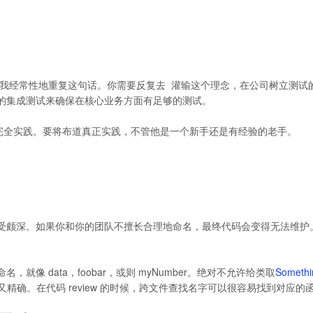
我经常性地重复这句话。你需要反复去  灌输这个理念，在公司树立测试
的集成测试来确保在核心业务方面有足够的测试。
们完全实践。要将布道真正实践，不管他是一个新手还是有经验的老手。
受颇深。如果你和你的团队不擅长合理地命名，最终代码会变得无法维护
像 data，foobar，或则 myNumber。绝对不允许给类取
Someth
确。在代码 review 的时候，跨文件查找名字可以很容易找到对应的