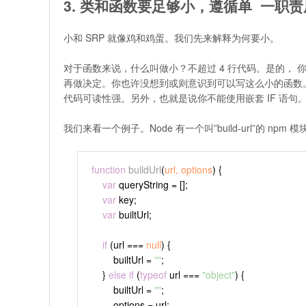
3. 类和函数要足够小，遵循单  一职责原
小和 SRP 就像鸡和鸡蛋。我们先来解释为何要小。
对于函数来说，什么叫做小？不超过 4 行代码。是的，
再做决定。你也许没想到或则意识到可以写这么小的函数。
代码可读性强。另外，也就是说你不能使用嵌套 IF 语句
我们来看一个例子。Node 有一个叫”build-url”的 
function
buildUrl
(
url, options
) {
var
 queryString = [];
var
 key;
var
 builtUrl;
if
 (url === 
null
) {
        builtUrl = 
""
;
    } 
else
if
 (
typeof
 url === 
"object"
) {
        builtUrl = 
""
;
        options = url;