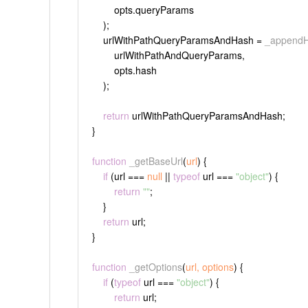
        opts.
queryParams
    );
    urlWithPathQueryParamsAndHash = 
_append
        urlWithPathAndQueryParams,
        opts.
hash
    );
return
 urlWithPathQueryParamsAndHash;
}
function
_getBaseUrl
(
url
) {
if
 (url === 
null
 || 
typeof
 url === 
"object"
) {
return
""
;
    }
return
 url;
}
function
_getOptions
(
url, options
) {
if
 (
typeof
 url === 
"object"
) {
return
 url;