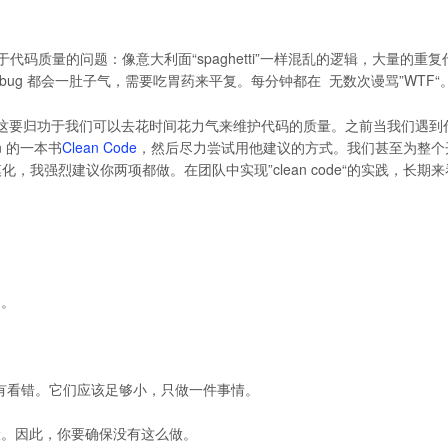
的关于代码质量的问题：像意大利面“spaghetti”一样混乱的逻辑，大量的重
g 都会一肚子气，需要吃胃药来平复。每分钟都在  无数次谩骂”WTF“
提升。这要归功于我们可以去花时间花力气来维护代码的质量。之前当我们遇到
n 的一本书
Clean Code
，然后尽力尝试用他建议的方式。我们甚至为整个
规模化，我强烈建议你两项都做。在团队中实现”clean code“的实践，长期
的。
你没有看错。它们应该足够小，只做一件事情。
险。因此，你要确保没有这么做。