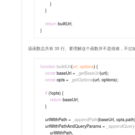
        }
    }
return
 builtUrl;
}
该函数总共有 35 行。要理解这个函数并不是很难，不过如
function
buildUrl
(
url, options
) {
const
 baseUrl = 
_getBaseUrl
(url);
const
 opts = 
_getOptions
(url, options);
if
 (!opts) {
return
 baseUrl;
    }
    urlWithPath = 
_appendPath
(baseUrl, opts.
path
    urlWithPathAndQueryParams = 
_appendQuer
        urlWithPath,