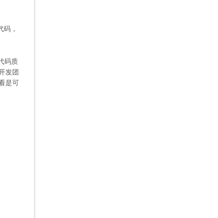
复代码，
。
代码质
开发团
来看是可