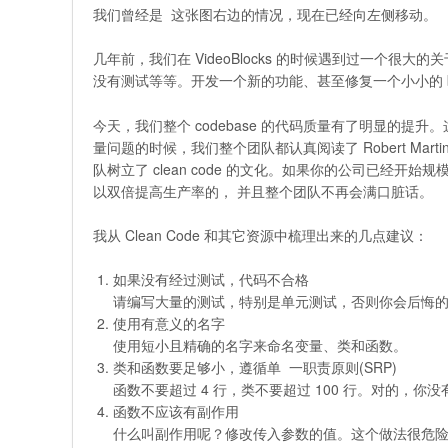
我们曾经是  这张图右边的情况，现在已经向左侧移动。
几年前，我们在 VideoBlocks 的时候遇到过一个很大
没有测试等等。开发一个新的功能、甚至修复一个小小的 bu
今天，我们整个 codebase 的代码质量有了明显的
量问题的时候，我们整个团队都认真阅读了 Robert Marti
队树立了 clean code 的文化。如果你的公司已经开始
以双倍提高生产率的， 并且整个团队不再会满口脏话。
我从 Clean Code 和其它资源中梳理出来的几点建议：
如果没有经过测试，代码不合格
请编写大量的测试，特别是单元测试，否则你会后悔
使用有意义的名字
使用短小且精确的名字来命名变量、类和函数。
类和函数要足够小，遵循单  一职责原则(SRP)
函数不要超过 4 行，类不要超过 100 行。对的，
函数不应该有副作用
什么叫副作用呢？修改传入参数的值。这个做法很危