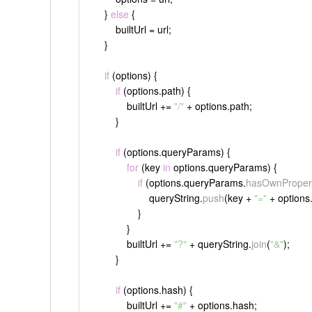
    } 
else
 {
        builtUrl = url;
    }
if
 (options) {
if
 (options.
path
) {
            builtUrl += 
"/"
 + options.
path
;
        }
if
 (options.
queryParams
) {
for
 (key 
in
 options.
queryParams
) {
if
 (options.
queryParams
.
hasOwnProper
                    queryString.
push
(key + 
"="
 + options
                }
            }
            builtUrl += 
"?"
 + queryString.
join
(
"&"
);
        }
if
 (options.
hash
) {
            builtUrl += 
"#"
 + options.
hash
;