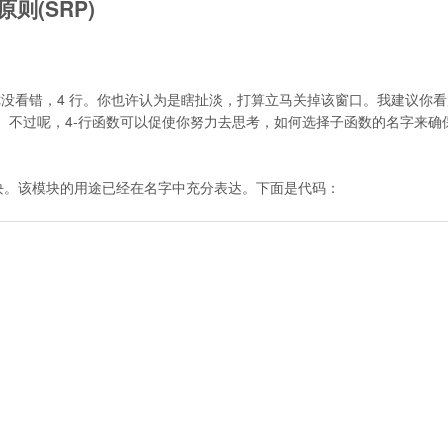
则(SRP)
 你没看错，4 行。你也许认为是瞎扯淡，打算立马关掉该窗口。我建议你
不过呢，4-行函数可以促使你努力去思考，如何选择子函数的名字来确
。
npm 模块。该模块的用途已经在名字中充分表达。下面是代码：