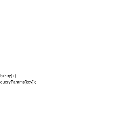
ty
(key)) {
.
queryParams
[key]);