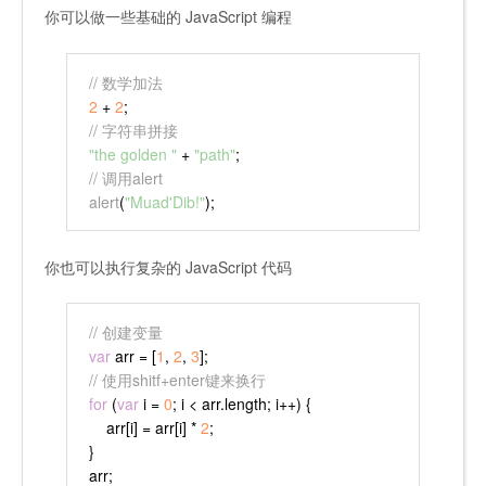
你可以做一些基础的 JavaScript 编程
// 数学加法
2
 + 
2
;
// 字符串拼接
"the golden "
 + 
"path"
;
// 调用alert
alert
(
"Muad'Dib!"
);
你也可以执行复杂的 JavaScript 代码
// 创建变量
var
 arr = [
1
, 
2
, 
3
];
// 使用shitf+enter键来换行
for
 (
var
 i = 
0
; i < arr.
length
; i++) {
    arr[i] = arr[i] * 
2
;
}
arr;