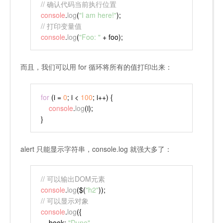
// 确认代码当前执行位置
console
.
log
(
"I am here!"
);
// 打印变量值
console
.
log
(
"Foo: "
 + foo);
而且，我们可以用 for 循环将所有的值打印出来：
for
 (i = 
0
; i < 
100
; i++) {
console
.
log
(i);
}
alert 只能显示字符串，console.log 就强大多了：
// 可以输出DOM元素
console
.
log
($(
"h2"
));
// 可以显示对象
console
.
log
({
book
: 
"Dune"
,