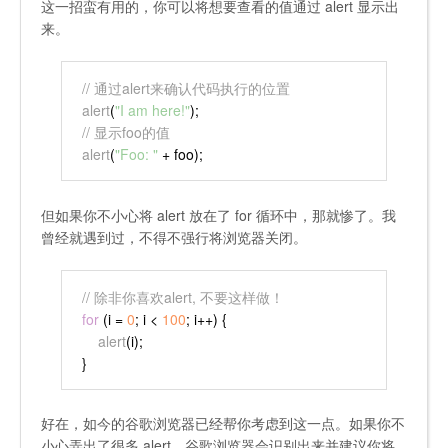
这一招蛮有用的，你可以将想要查看的值通过
alert
显示出
来。
// 通过alert来确认代码执行的位置
alert
(
"I am here!"
);
// 显示foo的值
alert
(
"Foo: "
 + foo);
但如果你不小心将
alert
放在了 for 循环中，那就惨了。我
曾经就遇到过，不得不强行将浏览器关闭。
// 除非你喜欢alert, 不要这样做！
for
 (i = 
0
; i < 
100
; i++) {
alert
(i);
}
好在，如今的谷歌浏览器已经帮你考虑到这一点。如果你不
小心弄出了很多 alert，谷歌浏览器会识别出来并建议你将