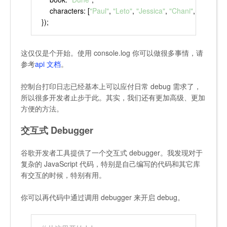
characters
: [
"Paul"
, 
"Leto"
, 
"Jessica"
, 
"Chani"
, 
"sandwo
});
这仅仅是个开始。使用 console.log 你可以做很多事情，请
参考
api 文档
。
控制台打印日志已经基本上可以应付日常 debug 需求了，
所以很多开发者止步于此。其实，我们还有更加高级、更加
方便的方法。
交互式 Debugger
谷歌开发者工具提供了一个交互式 debugger。我发现对于
复杂的 JavaScript 代码，特别是自己编写的代码和其它库
有交互的时候，特别有用。
你可以再代码中通过调用
debugger
来开启 debug。