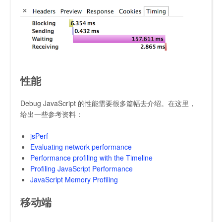
性能
Debug JavaScript 的性能需要很多篇幅去介绍。在这里，
给出一些参考资料：
jsPerf
Evaluating network performance
Performance profiling with the Timeline
Profiling JavaScript Performance
JavaScript Memory Profiling
移动端