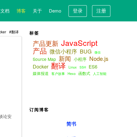
登录
注册
文档
博客
关于
Demo
cker
翻译
标签
JavaScript
产品更新
产品
微信小程序
BUG
微信
新闻
Node.js
Source Map
小程序
翻译
Docker
ES6
Linux
SSH
媒体报道
函数式
客户故事
Hexo
人工智能
订阅博客
谈论安
简书