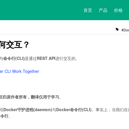
首页
产品
价格
Do
如何交互？
与
命令行(CLI)
是通过
REST API
进行交互的。
er CLI Work Together
权归原作者所有，翻译仅用于学习
。
绍
Docker守护进程(daemon)
与
Docker命令行(CLI)
。事实上，当我们在
命令行
。