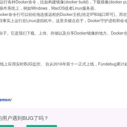
各种Docker命令，比如构建镜像(docker build)，下载镜像(docker pul
各种操作系统上，例如Windows，MacOS或者Linux服务器。
ocker命令行可以轻松地连接远程的Docker主机(给定IP和端口即可)。而
er守护进程事实上运行在Linux虚拟机中。这里关键点在于，Docker守护进程和命
份子。它是我们下载、上传、存储以及分享Docker镜像的地方。Docker
序线上应用实时BUG监控。 自从2016年双十一正式上线，Fundebug累计
aemon/
的用户遇到BUG了吗？